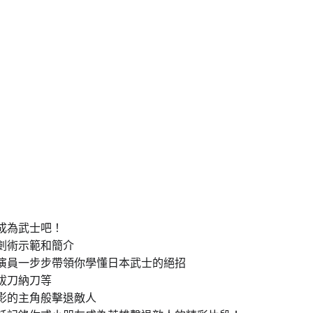
成為武士吧！
劍術示範和簡介
演員一步步帶領你學懂日本武士的絕招
拔刀納刀等
影的主角般擊退敵人