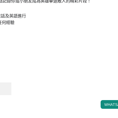
話記錄你或小朋友成為英雄擊退敵人的精彩片段！
東話及英語進行
任何經驗
PRESENTED BY
CONTA
流白之間 
info@hori
Blank Space Studio Limited
WHATS